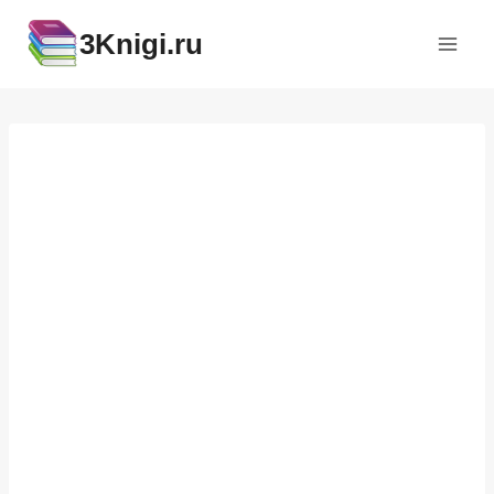
Перейти
3Knigi.ru
к
содержимому