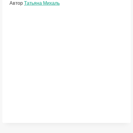
Метки
Автор
Татьяна Михаль
записи: