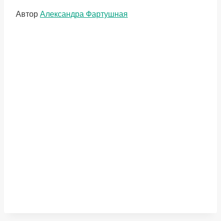
Метки
Автор
Александра Фартушная
записи: