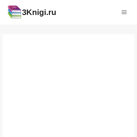
Перейти
3Knigi.ru
к
содержимому