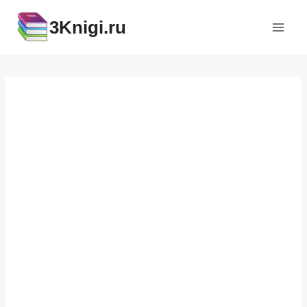
Перейти
3Knigi.ru
к
содержимому