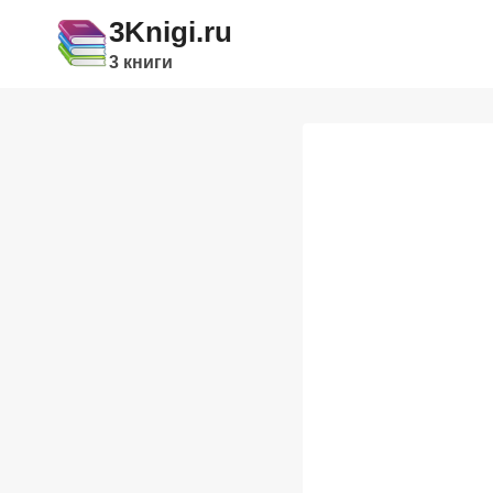
Перейти
3Knigi.ru
к
3 книги
содержимому