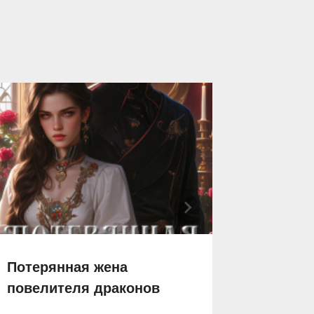
Потерянная жена
Идеаль
повелителя драконов
Совмес