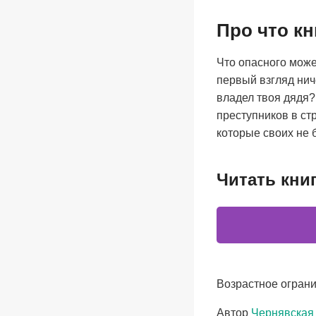
Про что к
Что опасного може
первый взгляд ниче
владел твоя дядя?
преступников в ст
которые своих не 
Читать кни
Возрастное ограни
Метки
Автор
Чернявская