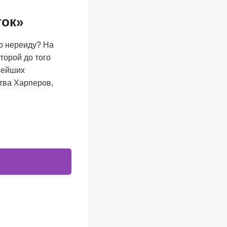
ток»
ю нереиду? На
торой до того
снейших
тва Харперов,