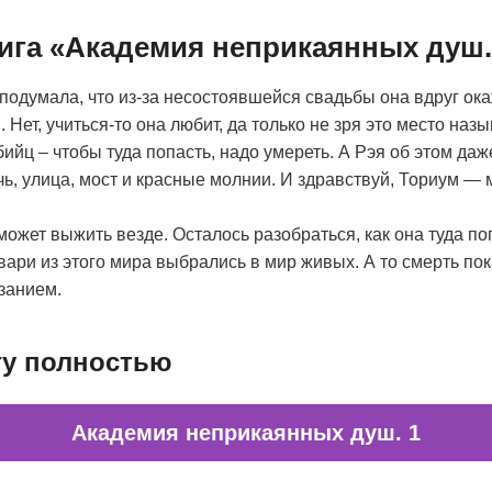
нига «Академия неприкаянных душ.
 подумала, что из-за несостоявшейся свадьбы она вдруг ок
 Нет, учиться-то она любит, да только не зря это место наз
йц – чтобы туда попасть, надо умереть. А Рэя об этом даж
ь, улица, мост и красные молнии. И здравствуй, Ториум — м
может выжить везде. Осталось разобраться, как она туда поп
твари из этого мира выбрались в мир живых. А то смерть по
занием.
гу полностью
Академия неприкаянных душ. 1