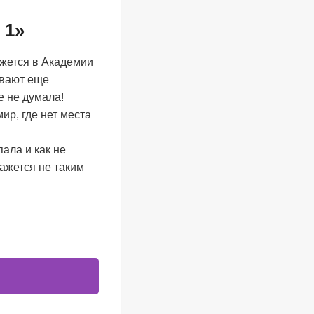
 1»
ажется в Академии
ывают еще
е не думала!
ир, где нет места
ала и как не
кажется не таким