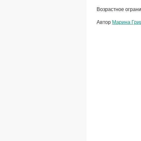
Возрастное ограни
Метки
Автор
Марина Гри
записи: