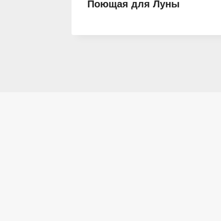
 или
Поющая для Луны
анки 3