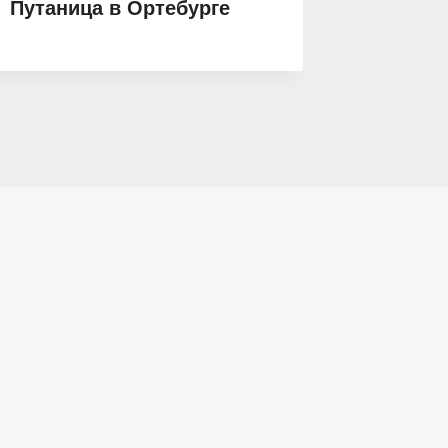
Путаница в Ортебурге
Имя Зв
Взглян