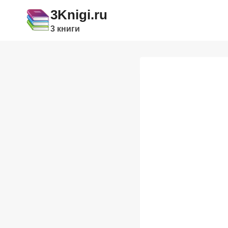
Перейти
3Knigi.ru
к
3 книги
содержимому