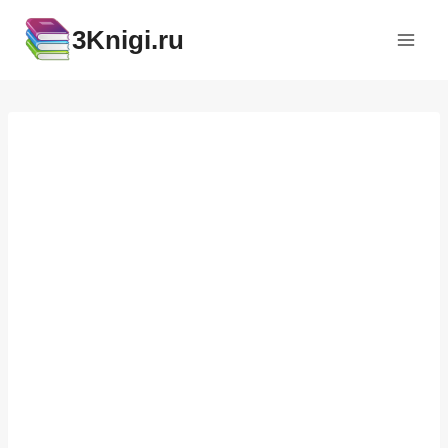
Перейти
3Knigi.ru
к
содержимому