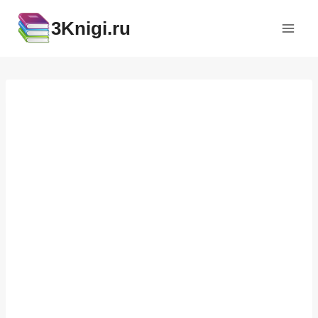
Перейти
3Knigi.ru
к
содержимому