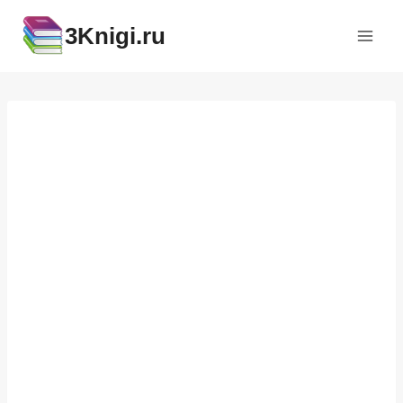
Перейти
3Knigi.ru
к
содержимому