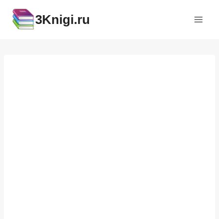
Перейти
3Knigi.ru
к
содержимому