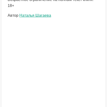
18+
Метки
Автор
Наталья Шагаева
записи: