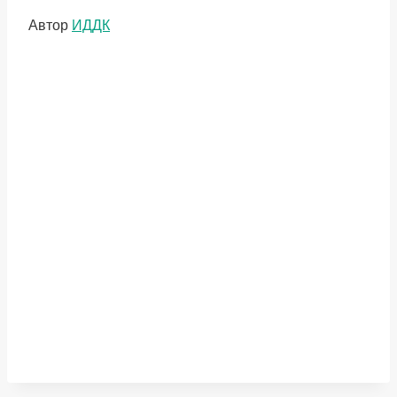
Метки
Автор
ИДДК
записи: