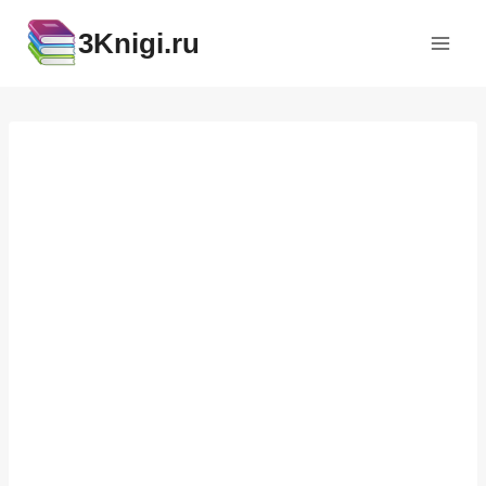
Перейти
3Knigi.ru
к
содержимому