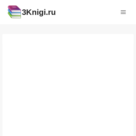
Перейти
3Knigi.ru
к
содержимому