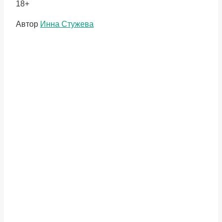
18+
Метки
Автор
Инна Стужева
записи: