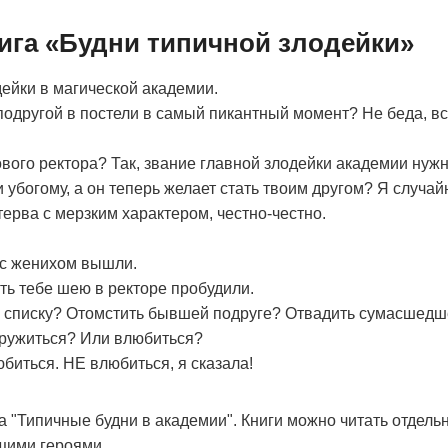
нига «Будни типичной злодейки»
ейки в магической академии.
подругой в постели в самый пикантный момент? Не беда, в
ового ректора? Так, звание главной злодейки академии нуж
 убогому, а он теперь желает стать твоим другом? Я случайн
терва с мерзким характером, честно-честно.
 с женихом вышли.
ть тебе шею в ректоре пробудили.
о списку? Отомстить бывшей подруге? Отвадить сумасшедш
дружиться? Или влюбиться?
юбиться. НЕ влюбиться, я сказала!
а "Типичные будни в академии". Книги можно читать отдельн
щими героями.