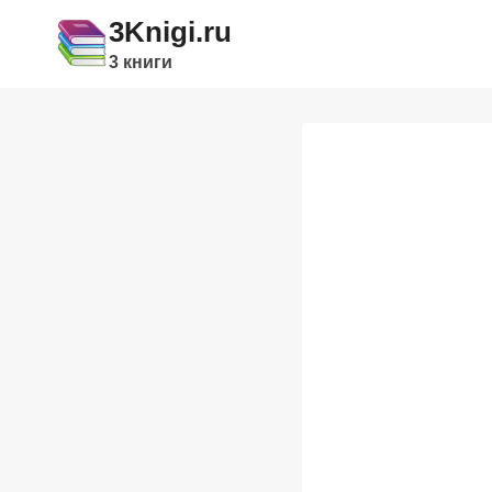
Перейти
3Knigi.ru
к
3 книги
содержимому