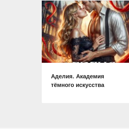
емии
Аделия. Академия
ледие
тёмного искусства