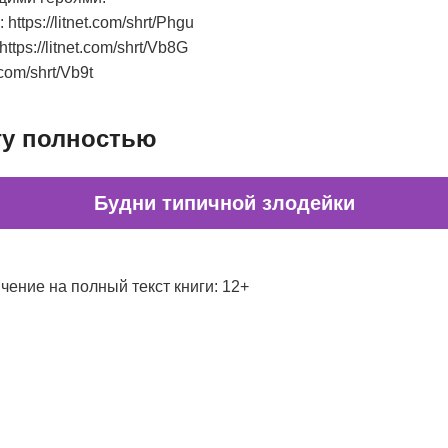
ttps://litnet.com/shrt/Phgu
tps://litnet.com/shrt/Vb8G
.com/shrt/Vb9t
гу полностью
Будни типичной злодейки
чение на полный текст книги: 12+