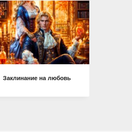
Заклинание на любовь
Феникс
клана