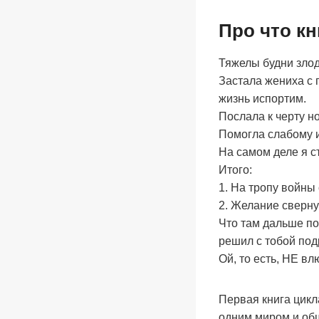
Про что к
Тяжелы будни злод
Застала жениха с 
жизнь испортим.
Послала к черту н
Помогла слабому и
На самом деле я с
Итого:
1. На тропу войны
2. Желание сверну
Что там дальше п
решил с тобой по
Ой, то есть, НЕ вл
Первая книга цикл
одним миром и об