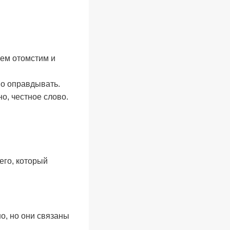
сем отомстим и
но оправдывать.
о, честное слово.
его, который
о, но они связаны