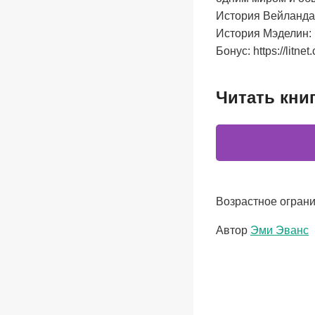
История Вейланда: h
История Мэделин: ht
Бонус: https://litnet
Читать кни
Возрастное ограни
Метки
Автор
Эми Эванс
записи: