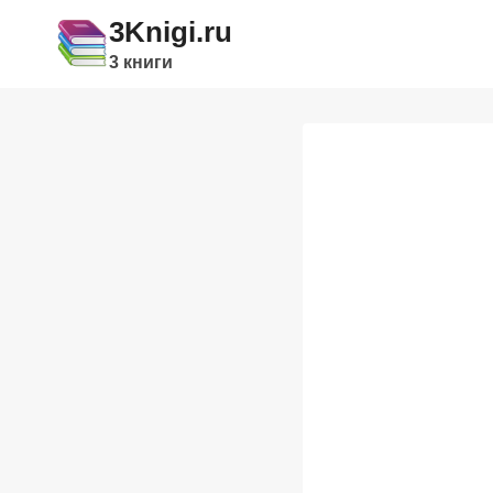
Перейти
3Knigi.ru
к
3 книги
содержимому