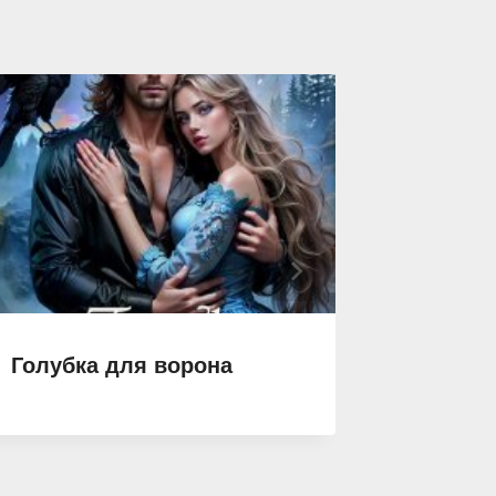
Голубка для ворона
Подаро
Тьмы