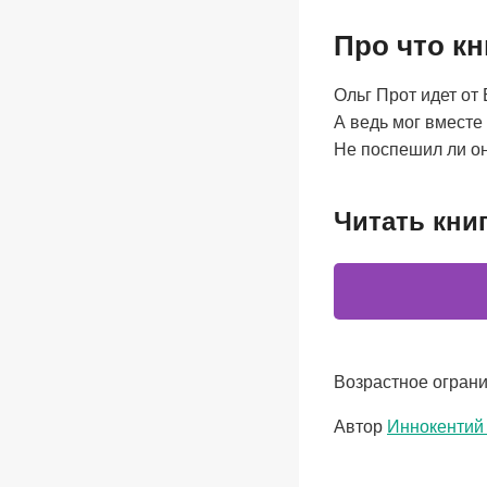
Про что кн
Ольг Прот идет о
А ведь мог вместе
Не поспешил ли о
Читать кни
Возрастное ограни
Метки
Автор
Иннокентий
записи: