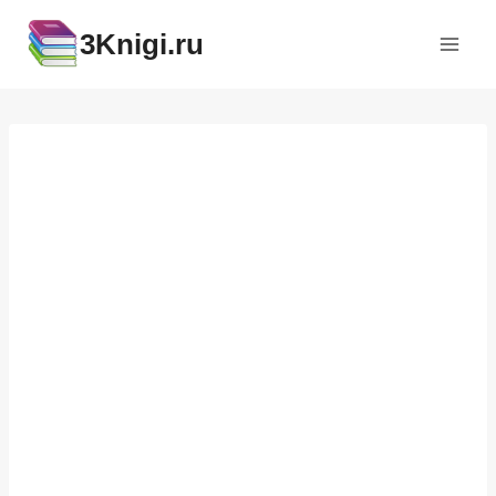
Перейти
3Knigi.ru
к
содержимому