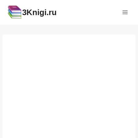
Перейти
3Knigi.ru
к
содержимому