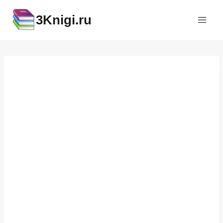
Перейти
3Knigi.ru
к
содержимому