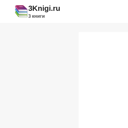
Перейти
3Knigi.ru
к
3 книги
содержимому