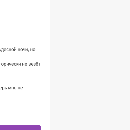
удесной ночи, но
горически не везёт
ерь мне не