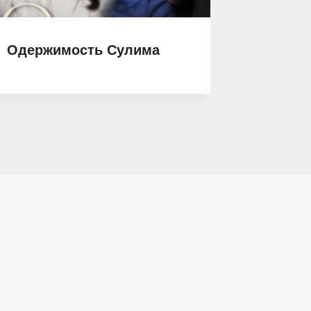
Одержимость Сулима
Собств
Право 