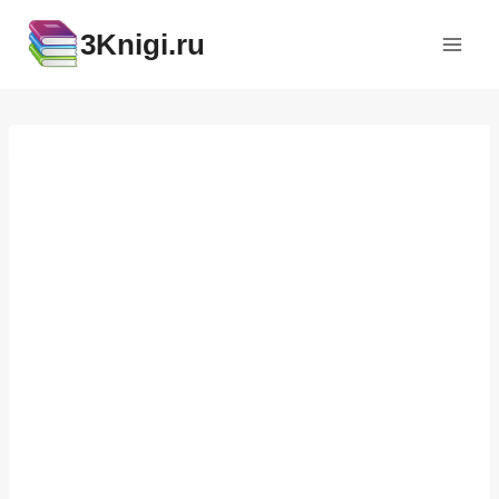
Перейти
3Knigi.ru
к
содержимому