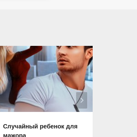
Случайный ребенок для
Бывший
мажора
дочь