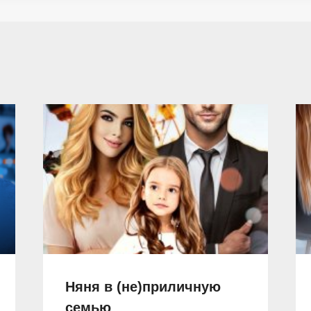
Няня в (не)приличную
семью