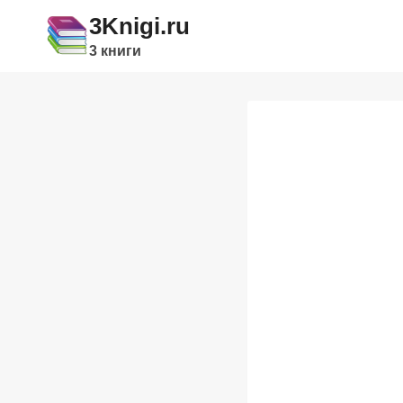
Перейти
3Knigi.ru
к
3 книги
содержимому