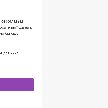
с сероглазым
росите вы? Да ни к
ыло бы еще
 для книг»