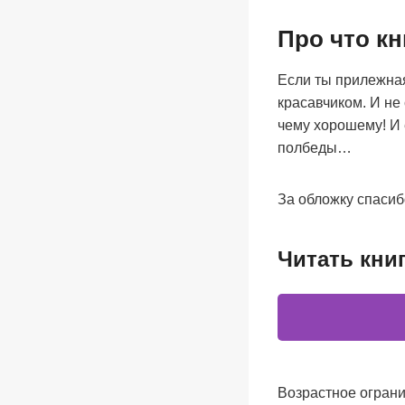
Про что кн
Если ты прилежная
красавчиком. И не 
чему хорошему! И
полбеды…
За обложку спаси
Читать кни
Возрастное ограни