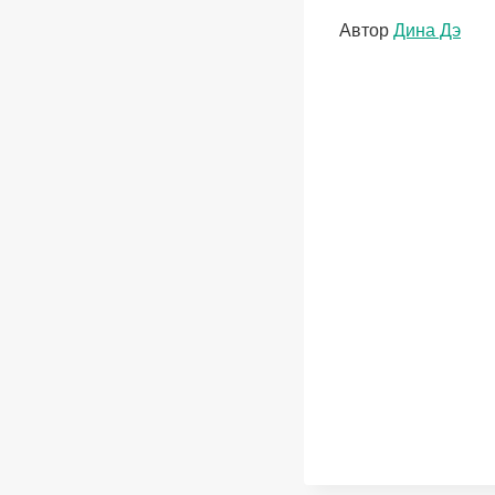
Метки
Автор
Дина Дэ
записи: