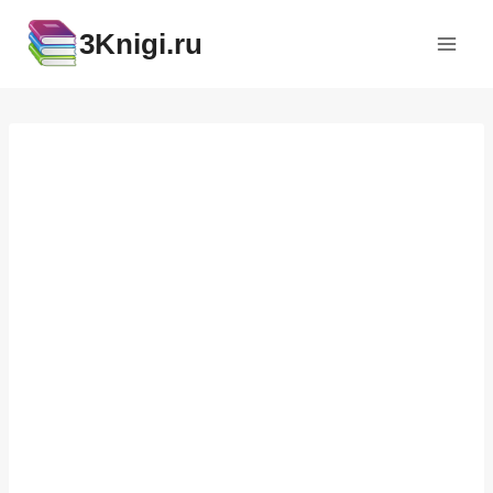
Перейти
3Knigi.ru
к
содержимому