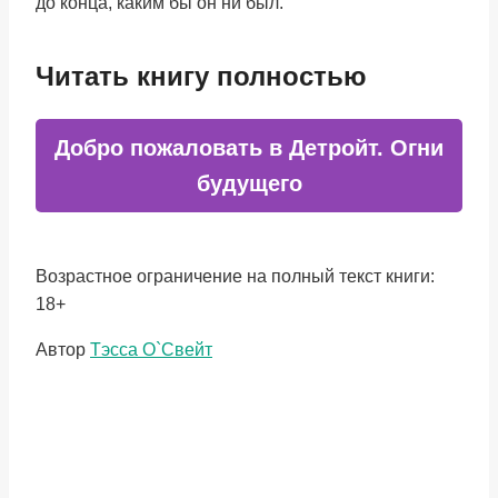
до конца, каким бы он ни был.
Читать книгу полностью
Добро пожаловать в Детройт. Огни
будущего
Возрастное ограничение на полный текст книги:
18+
Метки
Автор
Тэсса O`Свейт
записи: