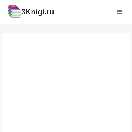
Перейти
3Knigi.ru
к
содержимому