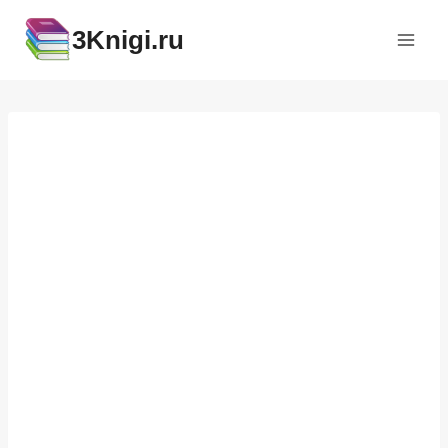
Перейти
3Knigi.ru
к
содержимому