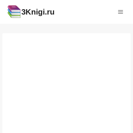
Перейти
3Knigi.ru
к
содержимому