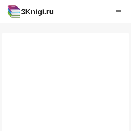
Перейти
3Knigi.ru
к
содержимому