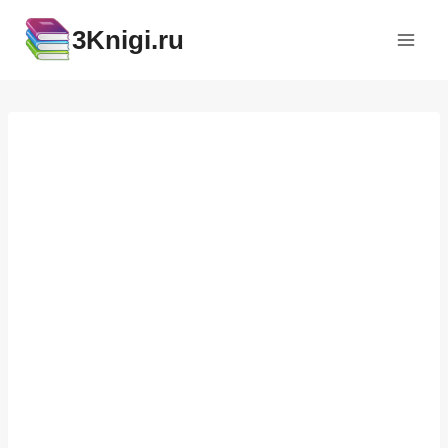
Перейти
3Knigi.ru
к
содержимому