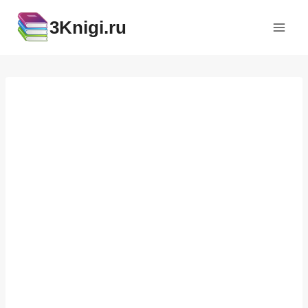
Перейти
3Knigi.ru
к
содержимому