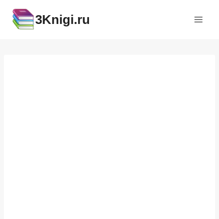
Перейти
3Knigi.ru
к
содержимому