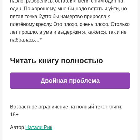
назло, разбрелись, оставляя меня с ним один на
один. По-хорошему, мне бы надо встать и уйти, но
пятая точка будто бы намертво приросла к
плетёному креслу. Это плохо, очень плохо. Столько
лет прошло, а ума и выдержки я, кажется, так и не
набралась…*
Читать книгу полностью
Двойная проблема
Возрастное ограничение на полный текст книги:
18+
Метки
Автор
Натали Рик
записи: