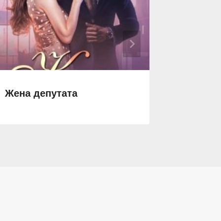
Жена депутата
По мои