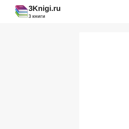
Перейти
3Knigi.ru
к
3 книги
содержимому