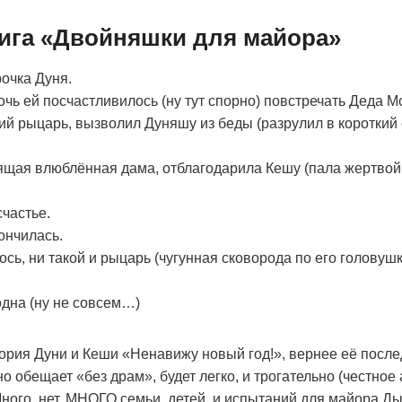
нига «Двойняшки для майора»
очка Дуня.
чь ей посчастливилось (ну тут спорно) повстречать Деда М
ий рыцарь, вызволил Дуняшу из беды (разрулил в короткий
ящая влюблённая дама, отблагодарила Кешу (пала жертвой
счастье.
кончилась.
сь, ни такой и рыцарь (чугунная сковорода по его головушк
дна (ну не совсем…)
тория Дуни и Кеши «Ненавижу новый год!», вернее её после
 обещает «без драм», будет легко, и трогательно (честное 
Много, нет, МНОГО семьи, детей, и испытаний для майора Д