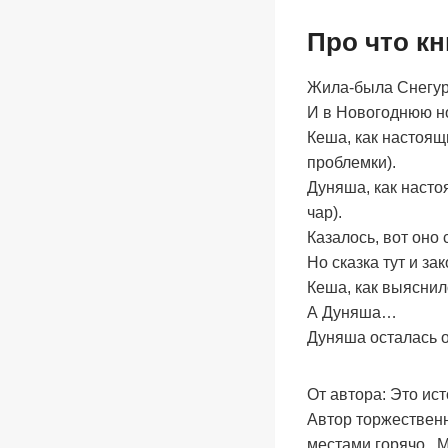
Про что к
Жила-была Снегур
И в Новогоднюю но
Кеша, как настоящ
проблемки).
Дуняша, как насто
чар).
Казалось, вот оно 
Но сказка тут и за
Кеша, как выяснило
А Дуняша…
Дуняша осталась о
От автора: Это ис
Автор торжественно
местами горячо . 