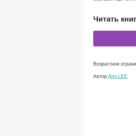
Читать кни
Возрастное ограни
Метки
Автор
Ann LEE
записи: