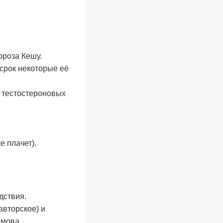
ороза Кешу.
 срок некоторые её
 тестостероновых
е плачет).
дствия.
авторское) и
ымова.