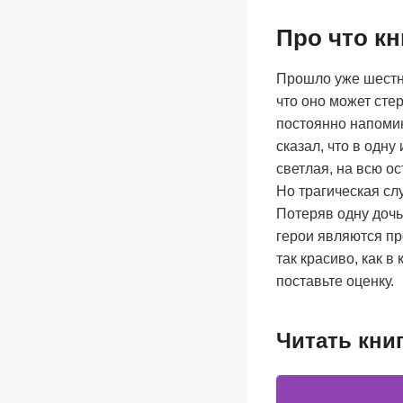
Про что кн
Прошло уже шестнад
что оно может сте
постоянно напомин
сказал, что в одн
светлая, на всю о
Но трагическая сл
Потеряв одну дочь, о
герои являются пр
так красиво, как в 
поставьте оценку.
Читать кни