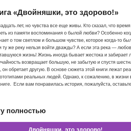
ига «Двойняшки, это здорово!»
цать лет, но чувства все еще живы. Кто сказал, что время 
реть из памяти воспоминания о былой любви? Особенно ко
ает о том светлом и большом чувстве, которое когда-то был
у и ту же реку нельзя войти дважды? А если эта река — любо
ставшуюся жизнь! Жизнь иногда бывает жестока и забирает
учайность возвращает большую, не забытую и спустя шестн
н обретает другую.​​​​​​​​​​​​​​ В основе сюжета этой книги лежат
ототипами реальных людей. Однако, к сожалению, в жизни 
книге. ​​​​​​​ Если вам понравилась история, пожалуйста, оставь
гу полностью
Двойняшки, это здорово!