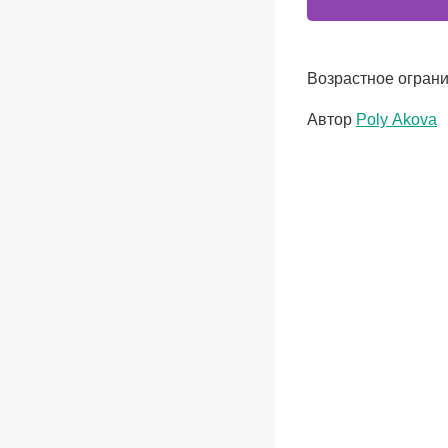
Возрастное ограни
Метки
Автор
Poly Аkova
записи: