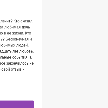
лечит? Кто сказал,
гда любимая дочь
о в ее жизни. Кто
вь? Бесконечная и
 любимых людей.
адцать лет любовь.
 реальные события, а
всё закончилось не
те свой отзыв и