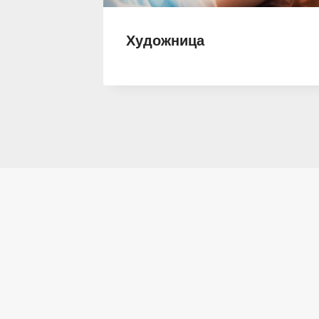
ужа.
Художница