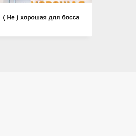
( Не ) хорошая для босса
Его ст