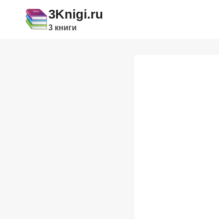
Перейти
3Knigi.ru
к
3 книги
содержимому