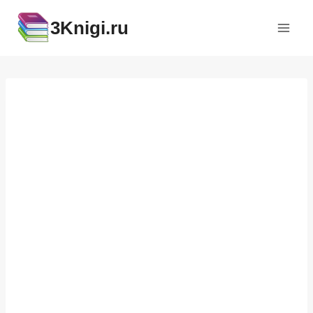
Перейти
3Knigi.ru
к
содержимому