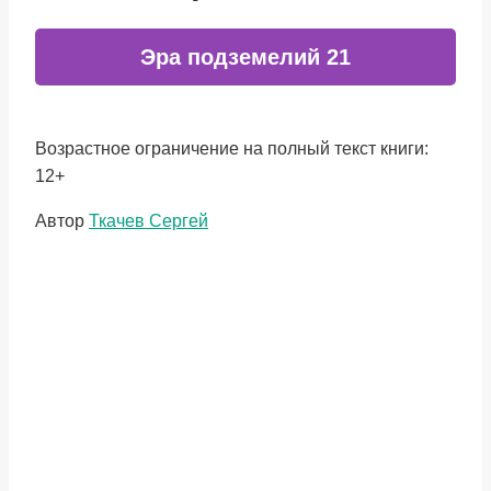
Эра подземелий 21
Возрастное ограничение на полный текст книги:
12+
Метки
Автор
Ткачев Сергей
записи: