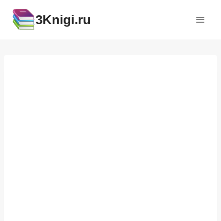
Перейти
3Knigi.ru
к
содержимому