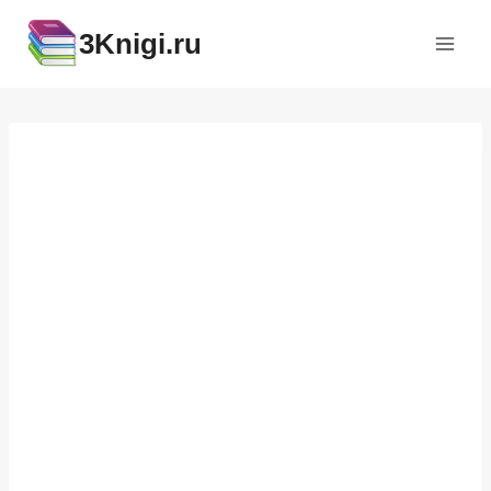
Перейти
3Knigi.ru
к
содержимому