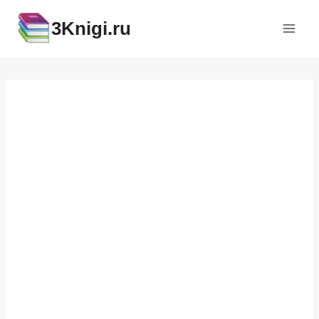
Перейти
3Knigi.ru
к
содержимому