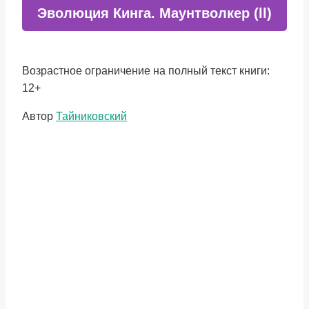
Эволюция Кинга. Маунтволкер (ll)
Возрастное ограничение на полный текст книги:
12+
Метки
Автор
Тайниковский
записи: