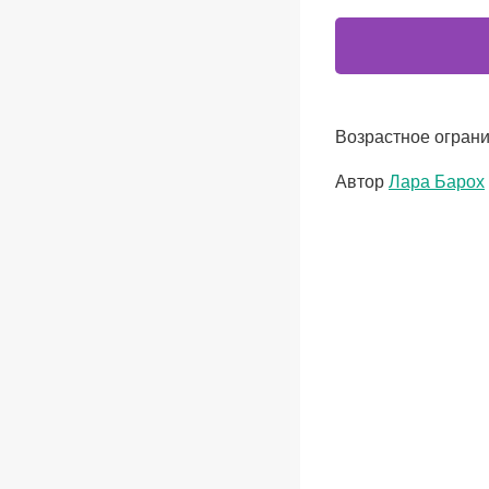
Возрастное ограни
Метки
Автор
Лара Барох
записи: