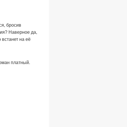
ся, бросив
ция? Наверное да,
о встанет на еë
оман платный.