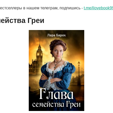
бестселлеры в нашем телеграм, подпишись -
t.me/ilovebook9
мейства Греи