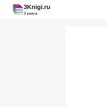
Перейти
3Knigi.ru
к
3 книги
содержимому