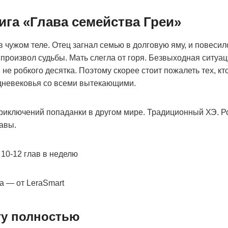
ига «Глава семейства Греи»
в чужом теле. Отец загнал семью в долговую яму, и повесил
 произвол судьбы. Мать слегла от горя. Безвыходная ситуа
 не робкого десятка. Поэтому скорее стоит пожалеть тех, кт
едневековья со всеми вытекающими.
риключений попаданки в другом мире. Традиционный ХЭ. Р
лавы.
10-12 глав в неделю
а — от LeraSmart
гу полностью