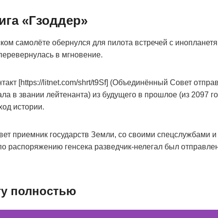
ига «Гзоддер»
ком самолёте обернулся для пилота встречей с инопланетя
перевернулась в мгновение.
акт [https://litnet.com/shrt/t9Sf] (Объединённый Совет отпр
ла в звании лейтенанта) из будущего в прошлое (из 2097 год
ход истории.
ет приемник государств Земли, со своими спецслужбами и
по распоряжению генсека разведчик-нелегал был отправле
гу полностью