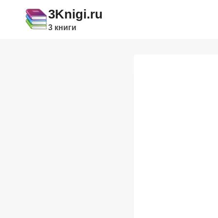
Перейти
3Knigi.ru
к
3 книги
содержимому