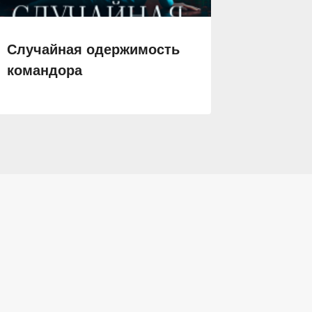
Случайная одержимость
Враг и
командора