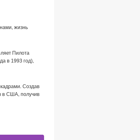
нами, жизнь
авляет Пилота
а в 1993 год),
 кадрами. Создав
н в США, получив