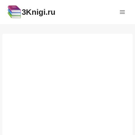
Перейти
3Knigi.ru
к
содержимому