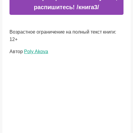
распишитесь! /книга3/
Возрастное ограничение на полный текст книги:
12+
Метки
Автор
Poly Аkova
записи: