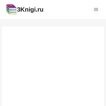
Перейти
3Knigi.ru
к
содержимому