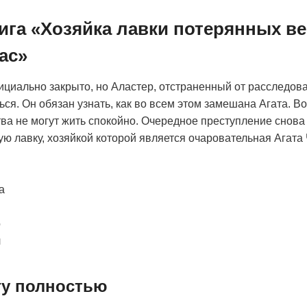
ига «Хозяйка лавки потерянных в
ас»
циально закрыто, но Аластер, отстраненный от расследова
ся. Он обязан узнать, как во всем этом замешана Агата. Во
ва не могут жить спокойно. Очередное преступление снова
ю лавку, хозяйкой которой является очаровательная Агата
а
о
л
гу полностью