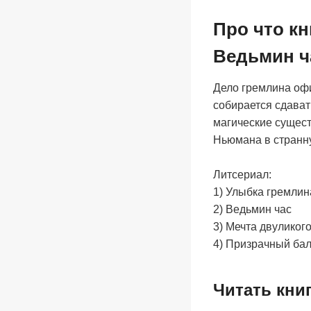
Про что кн
Ведьмин ч
Дело гремлина офи
собирается сдавать
магические сущест
Ньюмана в странну
Литсериал:
1) Улыбка гремлин
2) Ведьмин час
3) Мечта двуликог
4) Призрачный ба
Читать кни