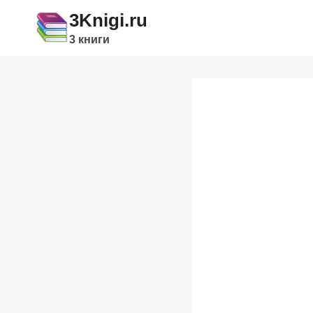
Перейти
3Knigi.ru
к
3 книги
содержимому