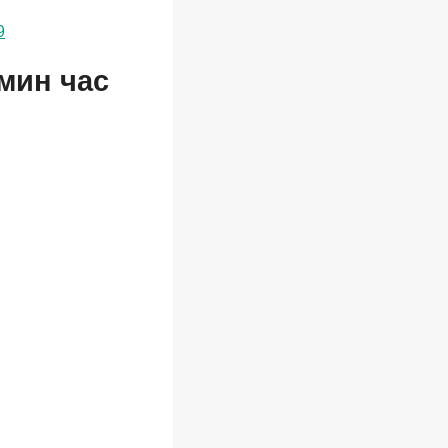
9
мин час