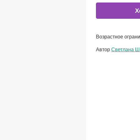
Х
Возрастное ограни
Метки
Автор
Светлана Ш
записи: