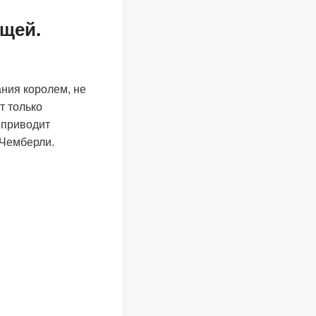
ещей.
ния королем, не
т только
 приводит
 Чемберли.