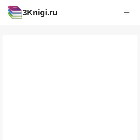
Перейти
3Knigi.ru
к
содержимому