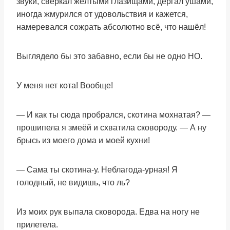
звуки, сверкал жёлтыми глазищами, дёргал ушами,
иногда жмурился от удовольствия и кажется,
намеревался сожрать абсолютно всё, что нашёл!
Выглядело бы это забавно, если бы не одно НО.
У меня нет кота! Вообще!
— И как ты сюда пробрался, скотина мохнатая? —
прошипела я змеёй и схватила сковороду. — А ну
брысь из моего дома и моей кухни!
— Сама ты скотина-у. Неблагода-урная! Я
голодный, не видишь, что ль?
Из моих рук выпала сковорода. Едва на ногу не
прилетела.