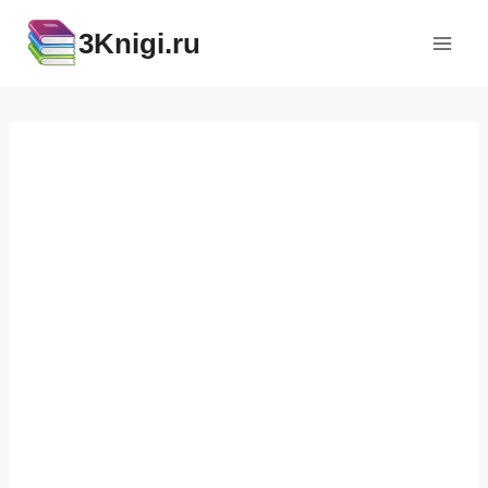
Перейти
3Knigi.ru
к
содержимому