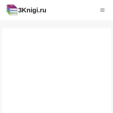
Перейти
3Knigi.ru
к
содержимому