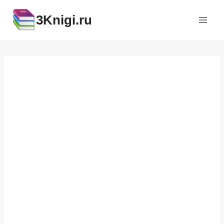
Перейти
3Knigi.ru
к
содержимому