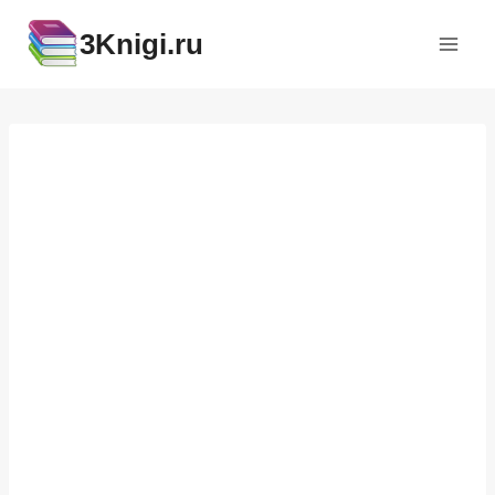
Перейти
3Knigi.ru
к
содержимому