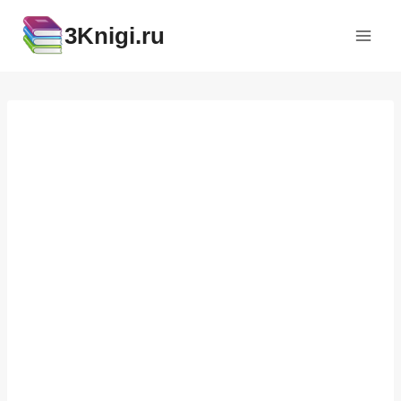
Перейти
3Knigi.ru
к
содержимому