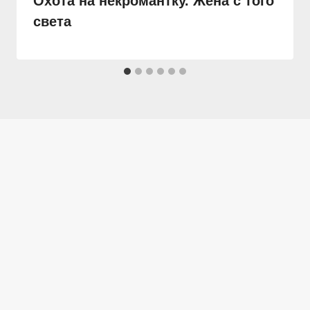
Охота на некромантку. Жена с того
света