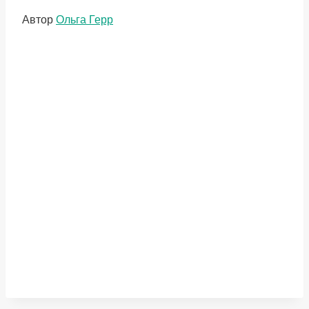
Метки
Автор
Ольга Герр
записи: