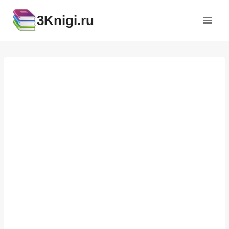
Перейти
3Knigi.ru
к
содержимому