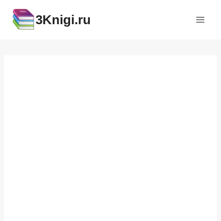
Перейти
3Knigi.ru
к
содержимому