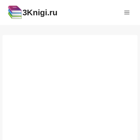
Перейти
3Knigi.ru
к
содержимому