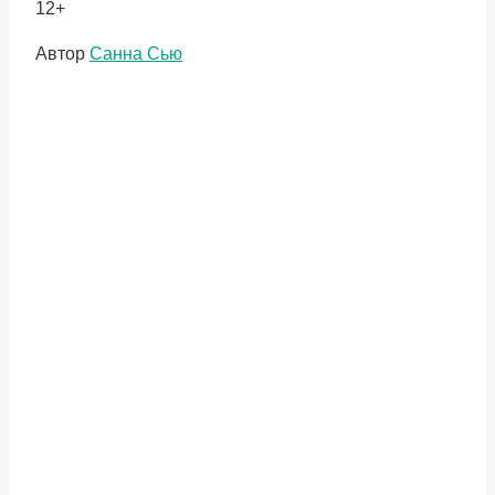
12+
Метки
Автор
Санна Сью
записи: