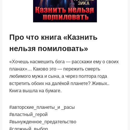
Про что книга «Казнить
нельзя помиловать»
«Хочешь насмешить бога — расскажи ему о своих
планах»… Каково это — пережить смерть
любимого мужа и сына, а через полтора года
встретить обоих на далёкой планете? Живых..
Книга вышла на бумаге.
#авторские_планеты_и _расы
#властный_герой
#вынужденное_предательство
#сложный_выбор