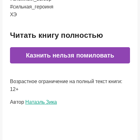
#сильная_героиня
ХЭ
Читать книгу полностью
Казнить нельзя помиловать
Возрастное ограничение на полный текст книги:
12+
Метки
Автор
Натаэль Зика
записи: