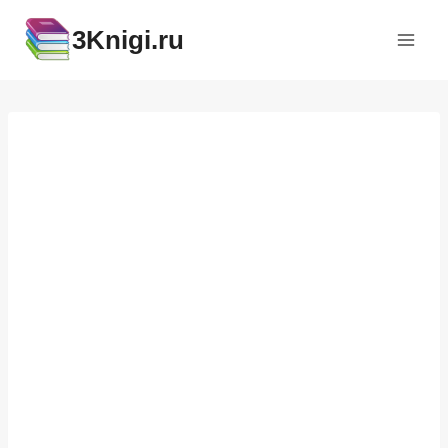
Перейти
3Knigi.ru
к
содержимому