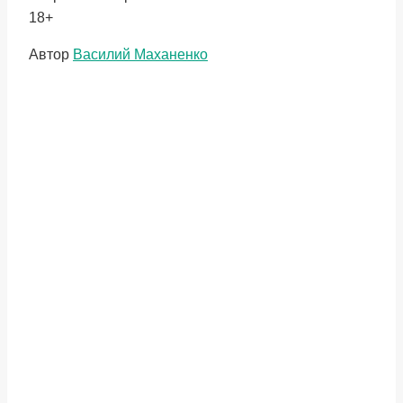
18+
Метки
Автор
Василий Маханенко
записи: