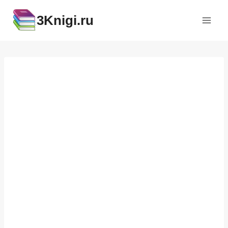
Перейти
3Knigi.ru
к
содержимому